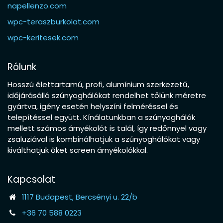
napellenzo.com
wpc-teraszburkolat.com
wpc-keritesek.com
Rólunk
Hosszú élettartamú, profi, alumínium szerkezetű,
időjárásálló szúnyoghálókat rendelhet tőlünk méretre
gyártva, igény esetén helyszíni felméréssel és
telepítéssel együtt. Kínálatunkban a szúnyoghálók
mellett számos árnyékolót is talál, így redőnnyel vagy
zsaluziával is kombinálhatjuk a szúnyoghálókat vagy
kiválthatjuk őket screen árnyékolókkal.
Kapcsolat
1117 Budapest, Bercsényi u. 22/b
+36 70 588 0223