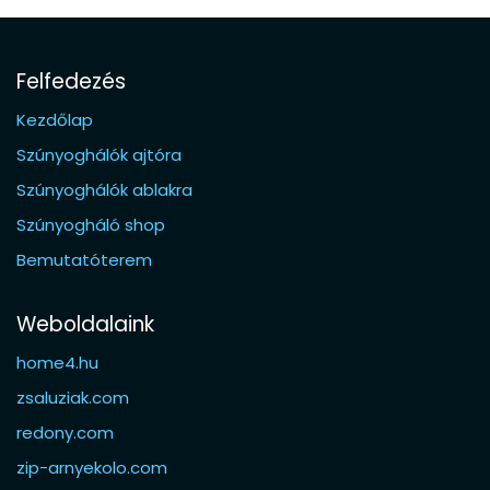
Felfedezés
Kezdőlap
Szúnyoghálók ajtóra
Szúnyoghálók ablakra
Szúnyogháló shop
Bemutatóterem
Weboldalaink
home4.hu
zsaluziak.com
redony.com
zip-arnyekolo.com