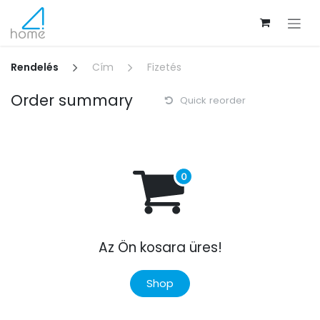
Kihagyás és továbblépés a tartalomhoz
Rendelés
Cím
Fizetés
Order summary
Quick reorder
Az Ön kosara üres!
Shop